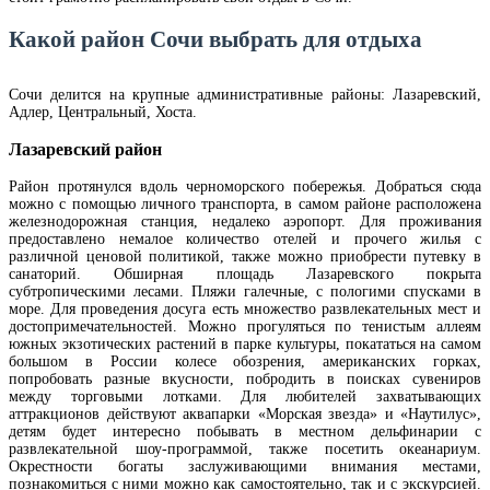
Какой район Сочи выбрать для отдыха
Сочи делится на крупные административные районы: Лазаревский,
Адлер, Центральный, Хоста.
Лазаревский район
Район протянулся вдоль черноморского побережья. Добраться сюда
можно с помощью личного транспорта, в самом районе расположена
железнодорожная станция, недалеко аэропорт. Для проживания
предоставлено немалое количество отелей и прочего жилья с
различной ценовой политикой, также можно приобрести путевку в
санаторий. Обширная площадь Лазаревского покрыта
субтропическими лесами. Пляжи галечные, с пологими спусками в
море. Для проведения досуга есть множество развлекательных мест и
достопримечательностей. Можно прогуляться по тенистым аллеям
южных экзотических растений в парке культуры, покататься на самом
большом в России колесе обозрения, американских горках,
попробовать разные вкусности, побродить в поисках сувениров
между торговыми лотками. Для любителей захватывающих
аттракционов действуют аквапарки «Морская звезда» и «Наутилус»,
детям будет интересно побывать в местном дельфинарии с
развлекательной шоу-программой, также посетить океанариум.
Окрестности богаты заслуживающими внимания местами,
познакомиться с ними можно как самостоятельно, так и с экскурсией.