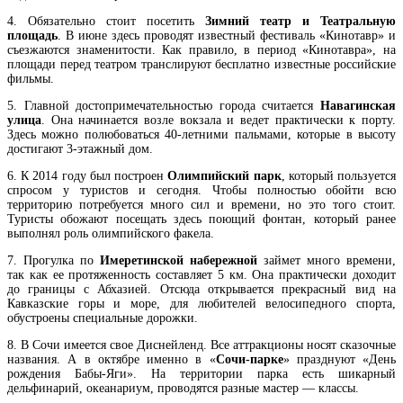
4. Обязательно стоит посетить
Зимний театр и Театральную
площадь
. В июне здесь проводят известный фестиваль «Кинотавр» и
съезжаются знаменитости. Как правило, в период «Кинотавра», на
площади перед театром транслируют бесплатно известные российские
фильмы.
5. Главной достопримечательностью города считается
Навагинская
улица
. Она начинается возле вокзала и ведет практически к порту.
Здесь можно полюбоваться 40-летними пальмами, которые в высоту
достигают 3-этажный дом.
6. К 2014 году был построен
Олимпийский парк
, который пользуется
спросом у туристов и сегодня. Чтобы полностью обойти всю
территорию потребуется много сил и времени, но это того стоит.
Туристы обожают посещать здесь поющий фонтан, который ранее
выполнял роль олимпийского факела.
7. Прогулка по
Имеретинской набережной
займет много времени,
так как ее протяженность составляет 5 км. Она практически доходит
до границы с Абхазией. Отсюда открывается прекрасный вид на
Кавказские горы и море, для любителей велосипедного спорта,
обустроены специальные дорожки.
8. В Сочи имеется свое Диснейленд. Все аттракционы носят сказочные
названия. А в октябре именно в «
Сочи-парке
» празднуют «День
рождения Бабы-Яги». На территории парка есть шикарный
дельфинарий, океанариум, проводятся разные мастер — классы.