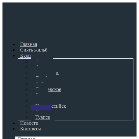
Главная
Снять жильё
Курорты
Адлер
Анапа
Геленджик
Джубга
Кабардинка
Лазаревское
Лоо
Небуг
Новороссийск
Сочи
Туапсе
Новости
Контакты