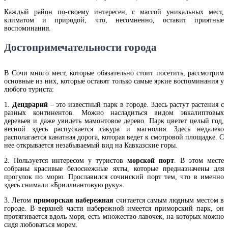
Каждый район по-своему интересен, с массой уникальных мест,
климатом и природой, что, несомненно, оставит приятные
воспоминания.
Достопримечательности города
В Сочи много мест, которые обязательно стоит посетить, рассмотрим
основные из них, которые оставят только самые яркие воспоминания у
любого туриста:
1.
Дендрарий
– это известный парк в городе. Здесь растут растения с
разных континентов. Можно насладиться видом эвкалиптовых
деревьев и даже увидеть мамонтовое дерево. Парк цветет целый год,
весной здесь распускается сакура и магнолия. Здесь недалеко
располагается канатная дорога, которая ведет к смотровой площадке. С
нее открывается незабываемый вид на Кавказские горы.
2. Пользуется интересом у туристов
морской порт
. В этом месте
собраны красивые белоснежные яхты, которые предназначены для
прогулок по морю. Прославился сочинский порт тем, что в именно
здесь снимали «Бриллиантовую руку».
3. Летом
приморская набережная
считается самым людным местом в
городе. В верхней части набережной имеется приморский парк, он
протягивается вдоль моря, есть множество лавочек, на которых можно
сидя любоваться морем.