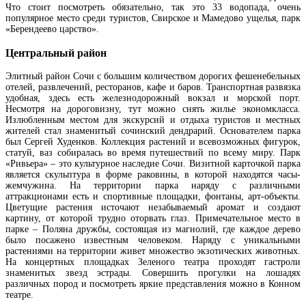
Что стоит посмотреть обязательно, так это 33 водопада, очень
популярное место среди туристов, Свирское и Мамедово ущелья, парк
«Берендеево царство».
Центральный район
Элитный район Сочи с большим количеством дорогих фешенебельных
отелей, развлечений, ресторанов, кафе и баров. Транспортная развязка
удобная, здесь есть железнодорожный вокзал и морской порт.
Несмотря на дороговизну, тут можно снять жилье экономкласса.
Излюбленным местом для экскурсий и отдыха туристов и местных
жителей стал знаменитый сочинский дендрарий. Основателем парка
был Сергей Худенков. Коллекция растений и всевозможных фигурок,
статуй, ваз собиралась во время путешествий по всему миру. Парк
«Ривьера» – это культурное наследие Сочи. Визитной карточкой парка
является скульптура в форме раковины, в которой находятся часы-
жемчужина. На территории парка наряду с различными
аттракционами есть и спортивные площадки, фонтаны, арт-объекты.
Цветущие растения источают незабываемый аромат и создают
картину, от которой трудно оторвать глаз. Примечательное место в
парке – Поляна дружбы, состоящая из магнолий, где каждое дерево
было посажено известным человеком. Наряду с уникальными
растениями на территории живет множество экзотических животных.
На концертных площадках Зеленого театра проходят гастроли
знаменитых звезд эстрады. Совершить прогулки на лошадях
различных пород и посмотреть яркие представления можно в Конном
театре.