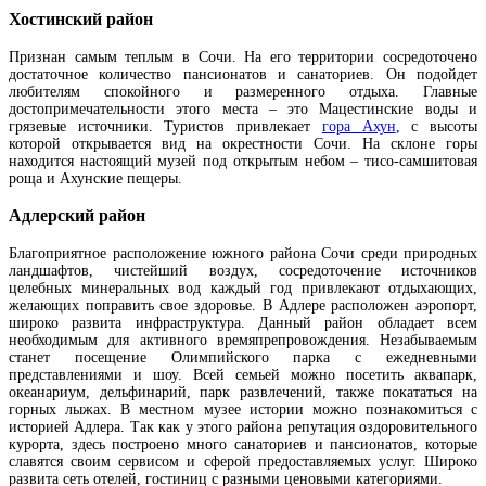
Хостинский район
Признан самым теплым в Сочи. На его территории сосредоточено
достаточное количество пансионатов и санаториев. Он подойдет
любителям спокойного и размеренного отдыха. Главные
достопримечательности этого места – это Мацестинские воды и
грязевые источники. Туристов привлекает
гора Ахун
, с высоты
которой открывается вид на окрестности Сочи. На склоне горы
находится настоящий музей под открытым небом – тисо-самшитовая
роща и Ахунские пещеры.
Адлерский район
Благоприятное расположение южного района Сочи среди природных
ландшафтов, чистейший воздух, сосредоточение источников
целебных минеральных вод каждый год привлекают отдыхающих,
желающих поправить свое здоровье. В Адлере расположен аэропорт,
широко развита инфраструктура. Данный район обладает всем
необходимым для активного времяпрепровождения. Незабываемым
станет посещение Олимпийского парка с ежедневными
представлениями и шоу. Всей семьей можно посетить аквапарк,
океанариум, дельфинарий, парк развлечений, также покататься на
горных лыжах. В местном музее истории можно познакомиться с
историей Адлера. Так как у этого района репутация оздоровительного
курорта, здесь построено много санаториев и пансионатов, которые
славятся своим сервисом и сферой предоставляемых услуг. Широко
развита сеть отелей, гостиниц с разными ценовыми категориями.