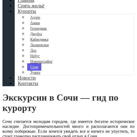
Главная
Снять жильё
Курорты
Адлер
Анапа
Геленджик
Джубга
Кабардинка
Лазаревское
Лоо
Небуг
Новороссийск
Сочи
Туапсе
Новости
Контакты
Экскурсии в Сочи — гид по
курорту
Сочи считается молодым городом, где имеется богатое историческое
наследие. Достопримечательностей много и располагаются они по
всему побережью. Если хочется увидеть все и ничего не упустить, то
стоит грамотно распланировать свой отдых в Сочи.