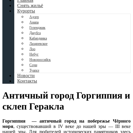
Главная
Снять жильё
Курорты
Адлер
Анапа
Геленджик
Джубга
Кабардинка
Лазаревское
Лоо
Небуг
Новороссийск
Сочи
Туапсе
Новости
Контакты
Античный город Горгиппия и
склеп Геракла
Горгиппия — античный город на побережье Чёрного
моря
, существовавший в IV веке до нашей эры — III веке
нашей эры. Для любителей исторических памятников здесь