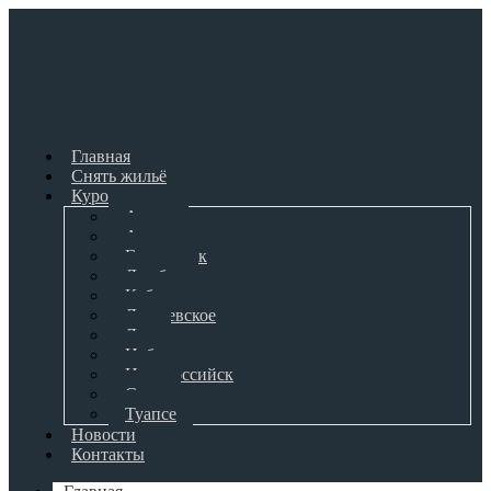
Главная
Снять жильё
Курорты
Адлер
Анапа
Геленджик
Джубга
Кабардинка
Лазаревское
Лоо
Небуг
Новороссийск
Сочи
Туапсе
Новости
Контакты