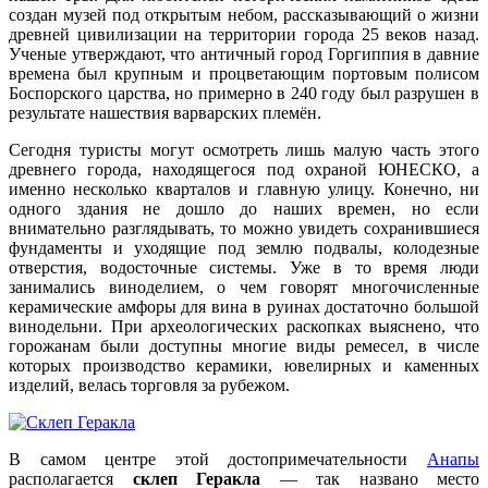
создан музей под открытым небом, рассказывающий о жизни
древней цивилизации на территории города 25 веков назад.
Ученые утверждают, что античный город Горгиппия в давние
времена был крупным и процветающим портовым полисом
Боспорского царства, но примерно в 240 году был разрушен в
результате нашествия варварских племён.
Сегодня туристы могут осмотреть лишь малую часть этого
древнего города, находящегося под охраной ЮНЕСКО, а
именно несколько кварталов и главную улицу. Конечно, ни
одного здания не дошло до наших времен, но если
внимательно разглядывать, то можно увидеть сохранившиеся
фундаменты и уходящие под землю подвалы, колодезные
отверстия, водосточные системы. Уже в то время люди
занимались виноделием, о чем говорят многочисленные
керамические амфоры для вина в руинах достаточно большой
винодельни. При археологических раскопках выяснено, что
горожанам были доступны многие виды ремесел, в числе
которых производство керамики, ювелирных и каменных
изделий, велась торговля за рубежом.
В самом центре этой достопримечательности
Анапы
располагается
склеп Геракла
— так названо место